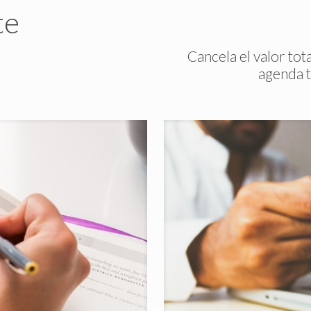
te
Cancela el valor to
agenda t