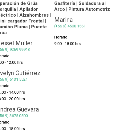
peración de Grúa
Gasfitería | Soldadura al
orquilla | Apilador
Arco | Pintura Automotriz
léctrico | Alzahombres |
Marina
ini-cargador Frontal |
(+56 9) 4508 1561
amión Pluma | Puente
rúa
Horario
eisel Müller
9.00 - 18.00 hrs
+56 9) 9269 99913
orario
00 - 12.00 hrs
velyn Gutiérrez
56 9) 6131 5521
orario
.00 - 14.00 hrs
.00 - 20.00 hrs
ndrea Guevara
56 9) 3675 0500
orario
.00 - 18.00 hrs