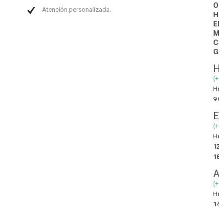
O
Atención personalizada.
H
E
M
C
G
H
(
H
9.
E
(+
H
12
18
A
(+
H
14