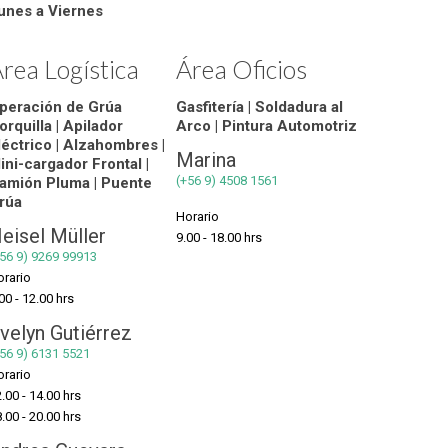
unes a Viernes
rea Logística
Área Oficios
peración de Grúa
Gasfitería | Soldadura al
orquilla | Apilador
Arco | Pintura Automotriz
léctrico | Alzahombres |
Marina
ini-cargador Frontal |
(+56 9) 4508 1561
amión Pluma | Puente
rúa
Horario
eisel Müller
9.00 - 18.00 hrs
+56 9) 9269 99913
orario
00 - 12.00 hrs
velyn Gutiérrez
56 9) 6131 5521
orario
.00 - 14.00 hrs
.00 - 20.00 hrs