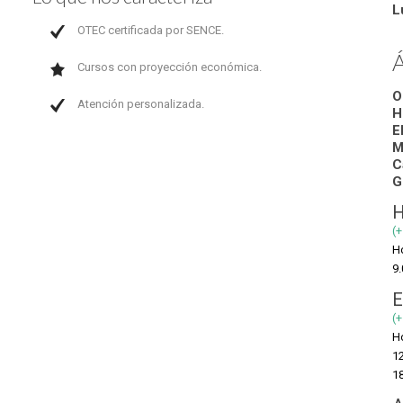
L
OTEC certificada por SENCE.
Á
Cursos con proyección económica.
O
Atención personalizada.
H
E
M
C
G
H
(
H
9.
E
(+
H
12
18